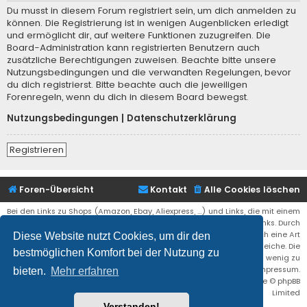
Du musst in diesem Forum registriert sein, um dich anmelden zu
können. Die Registrierung ist in wenigen Augenblicken erledigt
und ermöglicht dir, auf weitere Funktionen zuzugreifen. Die
Board-Administration kann registrierten Benutzern auch
zusätzliche Berechtigungen zuweisen. Beachte bitte unsere
Nutzungsbedingungen und die verwandten Regelungen, bevor
du dich registrierst. Bitte beachte auch die jeweiligen
Forenregeln, wenn du dich in diesem Board bewegst.
Nutzungsbedingungen
|
Datenschutzerklärung
Registrieren
Foren-Übersicht
Kontakt
Alle Cookies löschen
Bei den Links zu Shops (Amazon, Ebay, Aliexpress, ...) und Links, die mit einem
Stern (*) markiert sind, kann es sich um sogenannte Affiliate Links. Durch
den Kauf eines Produktes über einen Affiliate Link erhälte ich eine Art
Diese Website nutzt Cookies, um dir den
Umsatzbeteiligung gutgeschrieben. Für euch bleibt der Preis der gleiche. Die
bestmöglichen Komfort bei der Nutzung zu
Einnahmen helfen die Hostgebühren für diese Webseite ein wenig zu
reduzieren. Siehe auch das Impressum.
bieten.
Mehr erfahren
Flat Style by
Ian Bradley
• Powered by
phpBB
® Forum Software © phpBB
Limited
Verstanden!