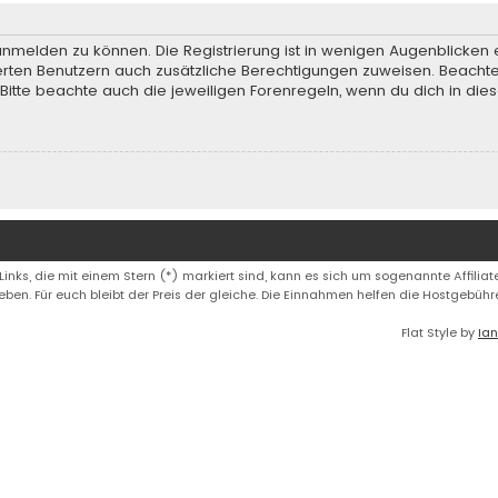
anmelden zu können. Die Registrierung ist in wenigen Augenblicken e
rierten Benutzern auch zusätzliche Berechtigungen zuweisen. Beach
 Bitte beachte auch die jeweiligen Forenregeln, wenn du dich in d
 Links, die mit einem Stern (*) markiert sind, kann es sich um sogenannte Affiliate
eben. Für euch bleibt der Preis der gleiche. Die Einnahmen helfen die Hostgebüh
Flat Style by
Ian