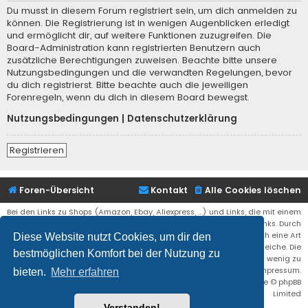
Du musst in diesem Forum registriert sein, um dich anmelden zu
können. Die Registrierung ist in wenigen Augenblicken erledigt
und ermöglicht dir, auf weitere Funktionen zuzugreifen. Die
Board-Administration kann registrierten Benutzern auch
zusätzliche Berechtigungen zuweisen. Beachte bitte unsere
Nutzungsbedingungen und die verwandten Regelungen, bevor
du dich registrierst. Bitte beachte auch die jeweiligen
Forenregeln, wenn du dich in diesem Board bewegst.
Nutzungsbedingungen
|
Datenschutzerklärung
Registrieren
Foren-Übersicht
Kontakt
Alle Cookies löschen
Bei den Links zu Shops (Amazon, Ebay, Aliexpress, ...) und Links, die mit einem
Stern (*) markiert sind, kann es sich um sogenannte Affiliate Links. Durch
den Kauf eines Produktes über einen Affiliate Link erhälte ich eine Art
Diese Website nutzt Cookies, um dir den
Umsatzbeteiligung gutgeschrieben. Für euch bleibt der Preis der gleiche. Die
bestmöglichen Komfort bei der Nutzung zu
Einnahmen helfen die Hostgebühren für diese Webseite ein wenig zu
reduzieren. Siehe auch das Impressum.
bieten.
Mehr erfahren
Flat Style by
Ian Bradley
• Powered by
phpBB
® Forum Software © phpBB
Limited
Verstanden!