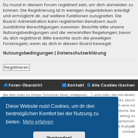
Du musst in diesem Forum registriert sein, um dich anmelden zu
können. Die Registrierung ist in wenigen Augenblicken erledigt
und ermöglicht dir, auf weitere Funktionen zuzugreifen. Die
Board-Administration kann registrierten Benutzern auch
zusätzliche Berechtigungen zuweisen. Beachte bitte unsere
Nutzungsbedingungen und die verwandten Regelungen, bevor
du dich registrierst. Bitte beachte auch die jeweiligen
Forenregeln, wenn du dich in diesem Board bewegst.
Nutzungsbedingungen
|
Datenschutzerklärung
Registrieren
Foren-Übersicht
Kontakt
Alle Cookies löschen
Bei den Links zu Shops (Amazon, Ebay, Aliexpress, ...) und Links, die mit einem
Stern (*) markiert sind, kann es sich um sogenannte Affiliate Links. Durch
den Kauf eines Produktes über einen Affiliate Link erhälte ich eine Art
Diese Website nutzt Cookies, um dir den
Umsatzbeteiligung gutgeschrieben. Für euch bleibt der Preis der gleiche. Die
bestmöglichen Komfort bei der Nutzung zu
Einnahmen helfen die Hostgebühren für diese Webseite ein wenig zu
reduzieren. Siehe auch das Impressum.
bieten.
Mehr erfahren
Flat Style by
Ian Bradley
• Powered by
phpBB
® Forum Software © phpBB
Limited
Verstanden!