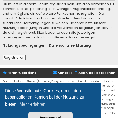
Du musst in diesem Forum registriert sein, um dich anmelden zu
können. Die Registrierung ist in wenigen Augenblicken erledigt
und ermöglicht dir, auf weitere Funktionen zuzugreifen. Die
Board-Administration kann registrierten Benutzern auch
zusätzliche Berechtigungen zuweisen. Beachte bitte unsere
Nutzungsbedingungen und die verwandten Regelungen, bevor
du dich registrierst. Bitte beachte auch die jeweiligen
Forenregeln, wenn du dich in diesem Board bewegst.
Nutzungsbedingungen
|
Datenschutzerklärung
Registrieren
Foren-Übersicht
Kontakt
Alle Cookies löschen
Bei den Links zu Shops (Amazon, Ebay, Aliexpress, ...) und Links, die mit einem
Stern (*) markiert sind, kann es sich um sogenannte Affiliate Links. Durch
den Kauf eines Produktes über einen Affiliate Link erhälte ich eine Art
Diese Website nutzt Cookies, um dir den
Umsatzbeteiligung gutgeschrieben. Für euch bleibt der Preis der gleiche. Die
bestmöglichen Komfort bei der Nutzung zu
Einnahmen helfen die Hostgebühren für diese Webseite ein wenig zu
reduzieren. Siehe auch das Impressum.
bieten.
Mehr erfahren
Flat Style by
Ian Bradley
• Powered by
phpBB
® Forum Software © phpBB
Limited
Verstanden!