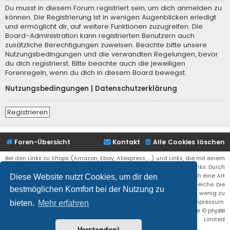
Du musst in diesem Forum registriert sein, um dich anmelden zu
können. Die Registrierung ist in wenigen Augenblicken erledigt
und ermöglicht dir, auf weitere Funktionen zuzugreifen. Die
Board-Administration kann registrierten Benutzern auch
zusätzliche Berechtigungen zuweisen. Beachte bitte unsere
Nutzungsbedingungen und die verwandten Regelungen, bevor
du dich registrierst. Bitte beachte auch die jeweiligen
Forenregeln, wenn du dich in diesem Board bewegst.
Nutzungsbedingungen
|
Datenschutzerklärung
Registrieren
Foren-Übersicht
Kontakt
Alle Cookies löschen
Bei den Links zu Shops (Amazon, Ebay, Aliexpress, ...) und Links, die mit einem
Stern (*) markiert sind, kann es sich um sogenannte Affiliate Links. Durch
den Kauf eines Produktes über einen Affiliate Link erhälte ich eine Art
Diese Website nutzt Cookies, um dir den
Umsatzbeteiligung gutgeschrieben. Für euch bleibt der Preis der gleiche. Die
bestmöglichen Komfort bei der Nutzung zu
Einnahmen helfen die Hostgebühren für diese Webseite ein wenig zu
reduzieren. Siehe auch das Impressum.
bieten.
Mehr erfahren
Flat Style by
Ian Bradley
• Powered by
phpBB
® Forum Software © phpBB
Limited
Verstanden!