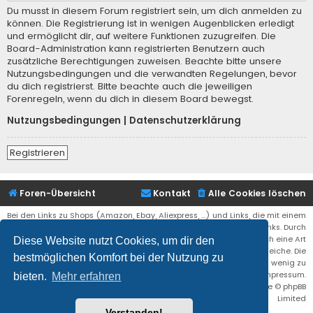
Du musst in diesem Forum registriert sein, um dich anmelden zu
können. Die Registrierung ist in wenigen Augenblicken erledigt
und ermöglicht dir, auf weitere Funktionen zuzugreifen. Die
Board-Administration kann registrierten Benutzern auch
zusätzliche Berechtigungen zuweisen. Beachte bitte unsere
Nutzungsbedingungen und die verwandten Regelungen, bevor
du dich registrierst. Bitte beachte auch die jeweiligen
Forenregeln, wenn du dich in diesem Board bewegst.
Nutzungsbedingungen
|
Datenschutzerklärung
Registrieren
Foren-Übersicht
Kontakt
Alle Cookies löschen
Bei den Links zu Shops (Amazon, Ebay, Aliexpress, ...) und Links, die mit einem
Stern (*) markiert sind, kann es sich um sogenannte Affiliate Links. Durch
den Kauf eines Produktes über einen Affiliate Link erhälte ich eine Art
Diese Website nutzt Cookies, um dir den
Umsatzbeteiligung gutgeschrieben. Für euch bleibt der Preis der gleiche. Die
bestmöglichen Komfort bei der Nutzung zu
Einnahmen helfen die Hostgebühren für diese Webseite ein wenig zu
reduzieren. Siehe auch das Impressum.
bieten.
Mehr erfahren
Flat Style by
Ian Bradley
• Powered by
phpBB
® Forum Software © phpBB
Limited
Verstanden!