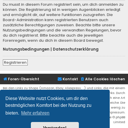
Du musst in diesem Forum registriert sein, um dich anmelden zu
können. Die Registrierung ist in wenigen Augenblicken erledigt
und ermöglicht dir, auf weitere Funktionen zuzugreifen. Die
Board-Administration kann registrierten Benutzern auch
zusätzliche Berechtigungen zuweisen. Beachte bitte unsere
Nutzungsbedingungen und die verwandten Regelungen, bevor
du dich registrierst. Bitte beachte auch die jeweiligen
Forenregeln, wenn du dich in diesem Board bewegst.
Nutzungsbedingungen
|
Datenschutzerklärung
Registrieren
Foren-Übersicht
Kontakt
Alle Cookies löschen
Bei den Links zu Shops (Amazon, Ebay, Aliexpress, ...) und Links, die mit einem
Stern (*) markiert sind, kann es sich um sogenannte Affiliate Links. Durch
den Kauf eines Produktes über einen Affiliate Link erhälte ich eine Art
Diese Website nutzt Cookies, um dir den
Umsatzbeteiligung gutgeschrieben. Für euch bleibt der Preis der gleiche. Die
bestmöglichen Komfort bei der Nutzung zu
Einnahmen helfen die Hostgebühren für diese Webseite ein wenig zu
reduzieren. Siehe auch das Impressum.
bieten.
Mehr erfahren
Flat Style by
Ian Bradley
• Powered by
phpBB
® Forum Software © phpBB
Limited
Verstanden!