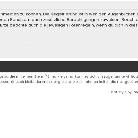
anmelden zu können. Die Registrierung ist in wenigen Augenblicken e
rierten Benutzern auch zusätzliche Berechtigungen zuweisen. Beach
 Bitte beachte auch die jeweiligen Forenregeln, wenn du dich in d
 Links, die mit einem Stern (*) markiert sind, kann es sich um sogenannte Affiliate
eben. Für euch bleibt der Preis der gleiche. Die Einnahmen helfen die Hostgebüh
Flat Style by
Ian