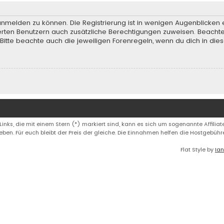
anmelden zu können. Die Registrierung ist in wenigen Augenblicken e
rierten Benutzern auch zusätzliche Berechtigungen zuweisen. Beach
 Bitte beachte auch die jeweiligen Forenregeln, wenn du dich in d
 Links, die mit einem Stern (*) markiert sind, kann es sich um sogenannte Affiliate
eben. Für euch bleibt der Preis der gleiche. Die Einnahmen helfen die Hostgebüh
Flat Style by
Ian