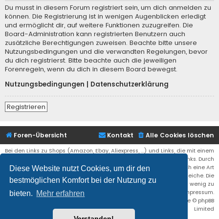
Du musst in diesem Forum registriert sein, um dich anmelden zu
können. Die Registrierung ist in wenigen Augenblicken erledigt
und ermöglicht dir, auf weitere Funktionen zuzugreifen. Die
Board-Administration kann registrierten Benutzern auch
zusätzliche Berechtigungen zuweisen. Beachte bitte unsere
Nutzungsbedingungen und die verwandten Regelungen, bevor
du dich registrierst. Bitte beachte auch die jeweiligen
Forenregeln, wenn du dich in diesem Board bewegst.
Nutzungsbedingungen
|
Datenschutzerklärung
Registrieren
Foren-Übersicht
Kontakt
Alle Cookies löschen
Bei den Links zu Shops (Amazon, Ebay, Aliexpress, ...) und Links, die mit einem
Stern (*) markiert sind, kann es sich um sogenannte Affiliate Links. Durch
den Kauf eines Produktes über einen Affiliate Link erhälte ich eine Art
Diese Website nutzt Cookies, um dir den
Umsatzbeteiligung gutgeschrieben. Für euch bleibt der Preis der gleiche. Die
bestmöglichen Komfort bei der Nutzung zu
Einnahmen helfen die Hostgebühren für diese Webseite ein wenig zu
reduzieren. Siehe auch das Impressum.
bieten.
Mehr erfahren
Flat Style by
Ian Bradley
• Powered by
phpBB
® Forum Software © phpBB
Limited
Verstanden!