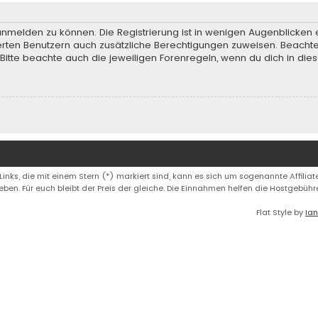
anmelden zu können. Die Registrierung ist in wenigen Augenblicken e
rierten Benutzern auch zusätzliche Berechtigungen zuweisen. Beach
 Bitte beachte auch die jeweiligen Forenregeln, wenn du dich in d
 Links, die mit einem Stern (*) markiert sind, kann es sich um sogenannte Affiliate
eben. Für euch bleibt der Preis der gleiche. Die Einnahmen helfen die Hostgebüh
Flat Style by
Ian