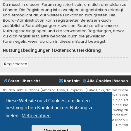
Du musst in diesem Forum registriert sein, um dich anmelden zu
können. Die Registrierung ist in wenigen Augenblicken erledigt
und ermöglicht dir, auf weitere Funktionen zuzugreifen. Die
Board-Administration kann registrierten Benutzern auch
zusätzliche Berechtigungen zuweisen. Beachte bitte unsere
Nutzungsbedingungen und die verwandten Regelungen, bevor
du dich registrierst. Bitte beachte auch die jeweiligen
Forenregeln, wenn du dich in diesem Board bewegst.
Nutzungsbedingungen
|
Datenschutzerklärung
Registrieren
Foren-Übersicht
Kontakt
Alle Cookies löschen
Bei den Links zu Shops (Amazon, Ebay, Aliexpress, ...) und Links, die mit einem
Stern (*) markiert sind, kann es sich um sogenannte Affiliate Links. Durch
den Kauf eines Produktes über einen Affiliate Link erhälte ich eine Art
Diese Website nutzt Cookies, um dir den
Umsatzbeteiligung gutgeschrieben. Für euch bleibt der Preis der gleiche. Die
bestmöglichen Komfort bei der Nutzung zu
Einnahmen helfen die Hostgebühren für diese Webseite ein wenig zu
reduzieren. Siehe auch das Impressum.
bieten.
Mehr erfahren
Flat Style by
Ian Bradley
• Powered by
phpBB
® Forum Software © phpBB
Limited
Verstanden!