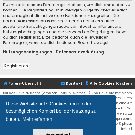
Du musst in diesem Forum registriert sein, um dich anmelden zu
können. Die Registrierung ist in wenigen Augenblicken erledigt
und ermöglicht dir, auf weitere Funktionen zuzugreifen. Die
Board-Administration kann registrierten Benutzern auch
zusätzliche Berechtigungen zuweisen. Beachte bitte unsere
Nutzungsbedingungen und die verwandten Regelungen, bevor
du dich registrierst. Bitte beachte auch die jeweiligen
Forenregeln, wenn du dich in diesem Board bewegst.
Nutzungsbedingungen
|
Datenschutzerklärung
Registrieren
Foren-Übersicht
Kontakt
Alle Cookies löschen
Bei den Links zu Shops (Amazon, Ebay, Aliexpress, ...) und Links, die mit einem
Stern (*) markiert sind, kann es sich um sogenannte Affiliate Links. Durch
den Kauf eines Produktes über einen Affiliate Link erhälte ich eine Art
Diese Website nutzt Cookies, um dir den
Umsatzbeteiligung gutgeschrieben. Für euch bleibt der Preis der gleiche. Die
bestmöglichen Komfort bei der Nutzung zu
Einnahmen helfen die Hostgebühren für diese Webseite ein wenig zu
reduzieren. Siehe auch das Impressum.
bieten.
Mehr erfahren
Flat Style by
Ian Bradley
• Powered by
phpBB
® Forum Software © phpBB
Limited
Verstanden!