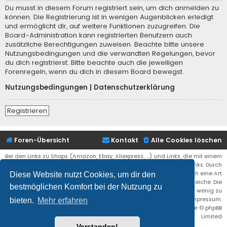
Du musst in diesem Forum registriert sein, um dich anmelden zu
können. Die Registrierung ist in wenigen Augenblicken erledigt
und ermöglicht dir, auf weitere Funktionen zuzugreifen. Die
Board-Administration kann registrierten Benutzern auch
zusätzliche Berechtigungen zuweisen. Beachte bitte unsere
Nutzungsbedingungen und die verwandten Regelungen, bevor
du dich registrierst. Bitte beachte auch die jeweiligen
Forenregeln, wenn du dich in diesem Board bewegst.
Nutzungsbedingungen
|
Datenschutzerklärung
Registrieren
Foren-Übersicht
Kontakt
Alle Cookies löschen
Bei den Links zu Shops (Amazon, Ebay, Aliexpress, ...) und Links, die mit einem
Stern (*) markiert sind, kann es sich um sogenannte Affiliate Links. Durch
den Kauf eines Produktes über einen Affiliate Link erhälte ich eine Art
Diese Website nutzt Cookies, um dir den
Umsatzbeteiligung gutgeschrieben. Für euch bleibt der Preis der gleiche. Die
bestmöglichen Komfort bei der Nutzung zu
Einnahmen helfen die Hostgebühren für diese Webseite ein wenig zu
reduzieren. Siehe auch das Impressum.
bieten.
Mehr erfahren
Flat Style by
Ian Bradley
• Powered by
phpBB
® Forum Software © phpBB
Limited
Verstanden!