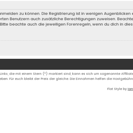
anmelden zu können. Die Registrierung ist in wenigen Augenblicken e
rierten Benutzern auch zusätzliche Berechtigungen zuweisen. Beach
 Bitte beachte auch die jeweiligen Forenregeln, wenn du dich in d
 Links, die mit einem Stern (*) markiert sind, kann es sich um sogenannte Affiliate
eben. Für euch bleibt der Preis der gleiche. Die Einnahmen helfen die Hostgebüh
Flat Style by
Ian