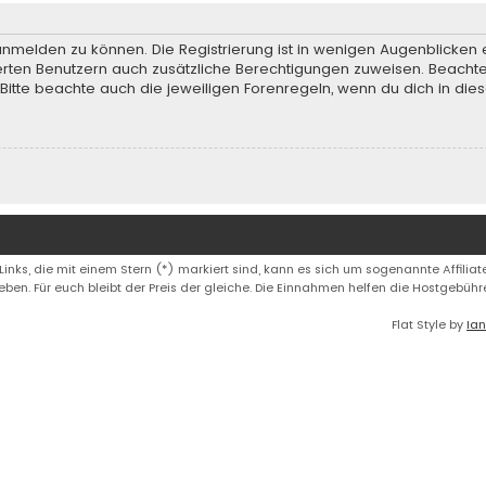
anmelden zu können. Die Registrierung ist in wenigen Augenblicken e
rierten Benutzern auch zusätzliche Berechtigungen zuweisen. Beach
 Bitte beachte auch die jeweiligen Forenregeln, wenn du dich in d
 Links, die mit einem Stern (*) markiert sind, kann es sich um sogenannte Affiliate
eben. Für euch bleibt der Preis der gleiche. Die Einnahmen helfen die Hostgebüh
Flat Style by
Ian