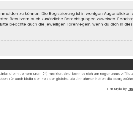
anmelden zu können. Die Registrierung ist in wenigen Augenblicken e
rierten Benutzern auch zusätzliche Berechtigungen zuweisen. Beach
 Bitte beachte auch die jeweiligen Forenregeln, wenn du dich in d
 Links, die mit einem Stern (*) markiert sind, kann es sich um sogenannte Affiliate
eben. Für euch bleibt der Preis der gleiche. Die Einnahmen helfen die Hostgebüh
Flat Style by
Ian