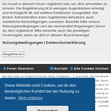
Du musst in diesem Forum registriert sein, um dich anmelden zu
können. Die Registrierung ist in wenigen Augenblicken erledigt
und ermöglicht dir, auf weitere Funktionen zuzugreifen. Die
Board-Administration kann registrierten Benutzern auch
zusätzliche Berechtigungen zuweisen. Beachte bitte unsere
Nutzungsbedingungen und die verwandten Regelungen, bevor
du dich registrierst. Bitte beachte auch die jeweiligen
Forenregeln, wenn du dich in diesem Board bewegst.
Nutzungsbedingungen
|
Datenschutzerklärung
Registrieren
Foren-Übersicht
Kontakt
Alle Cookies löschen
Bei den Links zu Shops (Amazon, Ebay, Aliexpress, ...) und Links, die mit einem
Stern (*) markiert sind, kann es sich um sogenannte Affiliate Links. Durch
den Kauf eines Produktes über einen Affiliate Link erhälte ich eine Art
Diese Website nutzt Cookies, um dir den
Umsatzbeteiligung gutgeschrieben. Für euch bleibt der Preis der gleiche. Die
bestmöglichen Komfort bei der Nutzung zu
Einnahmen helfen die Hostgebühren für diese Webseite ein wenig zu
reduzieren. Siehe auch das Impressum.
bieten.
Mehr erfahren
Flat Style by
Ian Bradley
• Powered by
phpBB
® Forum Software © phpBB
Limited
Verstanden!