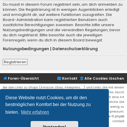
Du musst in diesem Forum registriert sein, um dich anmelden zu
können. Die Registrierung ist in wenigen Augenblicken erledigt
und ermöglicht dir, auf weitere Funktionen zuzugreifen. Die
Board-Administration kann registrierten Benutzern auch
zusätzliche Berechtigungen zuweisen. Beachte bitte unsere
Nutzungsbedingungen und die verwandten Regelungen, bevor
du dich registrierst. Bitte beachte auch die jeweiligen
Forenregeln, wenn du dich in diesem Board bewegst.
Nutzungsbedingungen
|
Datenschutzerklärung
Registrieren
Foren-Übersicht
Kontakt
Alle Cookies löschen
Bei den Links zu Shops (Amazon, Ebay, Aliexpress, ...) und Links, die mit einem
Stern (*) markiert sind, kann es sich um sogenannte Affiliate Links. Durch
den Kauf eines Produktes über einen Affiliate Link erhälte ich eine Art
Diese Website nutzt Cookies, um dir den
Umsatzbeteiligung gutgeschrieben. Für euch bleibt der Preis der gleiche. Die
bestmöglichen Komfort bei der Nutzung zu
Einnahmen helfen die Hostgebühren für diese Webseite ein wenig zu
reduzieren. Siehe auch das Impressum.
bieten.
Mehr erfahren
Flat Style by
Ian Bradley
• Powered by
phpBB
® Forum Software © phpBB
Limited
Verstanden!