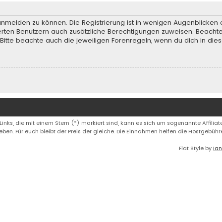
anmelden zu können. Die Registrierung ist in wenigen Augenblicken e
rierten Benutzern auch zusätzliche Berechtigungen zuweisen. Beach
 Bitte beachte auch die jeweiligen Forenregeln, wenn du dich in d
 Links, die mit einem Stern (*) markiert sind, kann es sich um sogenannte Affiliate
eben. Für euch bleibt der Preis der gleiche. Die Einnahmen helfen die Hostgebüh
Flat Style by
Ian