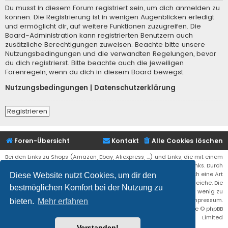
Du musst in diesem Forum registriert sein, um dich anmelden zu
können. Die Registrierung ist in wenigen Augenblicken erledigt
und ermöglicht dir, auf weitere Funktionen zuzugreifen. Die
Board-Administration kann registrierten Benutzern auch
zusätzliche Berechtigungen zuweisen. Beachte bitte unsere
Nutzungsbedingungen und die verwandten Regelungen, bevor
du dich registrierst. Bitte beachte auch die jeweiligen
Forenregeln, wenn du dich in diesem Board bewegst.
Nutzungsbedingungen
|
Datenschutzerklärung
Registrieren
Foren-Übersicht
Kontakt
Alle Cookies löschen
Bei den Links zu Shops (Amazon, Ebay, Aliexpress, ...) und Links, die mit einem
Stern (*) markiert sind, kann es sich um sogenannte Affiliate Links. Durch
den Kauf eines Produktes über einen Affiliate Link erhälte ich eine Art
Diese Website nutzt Cookies, um dir den
Umsatzbeteiligung gutgeschrieben. Für euch bleibt der Preis der gleiche. Die
bestmöglichen Komfort bei der Nutzung zu
Einnahmen helfen die Hostgebühren für diese Webseite ein wenig zu
reduzieren. Siehe auch das Impressum.
bieten.
Mehr erfahren
Flat Style by
Ian Bradley
• Powered by
phpBB
® Forum Software © phpBB
Limited
Verstanden!