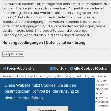
Du musst in diesem Forum registriert sein, um dich anmelden zu
können. Die Registrierung ist in wenigen Augenblicken erledigt
und ermöglicht dir, auf weitere Funktionen zuzugreifen. Die
Board-Administration kann registrierten Benutzern auch
zusätzliche Berechtigungen zuweisen. Beachte bitte unsere
Nutzungsbedingungen und die verwandten Regelungen, bevor
du dich registrierst. Bitte beachte auch die jeweiligen
Forenregeln, wenn du dich in diesem Board bewegst.
Nutzungsbedingungen
|
Datenschutzerklärung
Registrieren
Foren-Übersicht
Kontakt
Alle Cookies löschen
Bei den Links zu Shops (Amazon, Ebay, Aliexpress, ...) und Links, die mit einem
Stern (*) markiert sind, kann es sich um sogenannte Affiliate Links. Durch
den Kauf eines Produktes über einen Affiliate Link erhälte ich eine Art
Diese Website nutzt Cookies, um dir den
Umsatzbeteiligung gutgeschrieben. Für euch bleibt der Preis der gleiche. Die
bestmöglichen Komfort bei der Nutzung zu
Einnahmen helfen die Hostgebühren für diese Webseite ein wenig zu
reduzieren. Siehe auch das Impressum.
bieten.
Mehr erfahren
Flat Style by
Ian Bradley
• Powered by
phpBB
® Forum Software © phpBB
Limited
Verstanden!