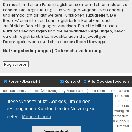
Du musst in diesem Forum registriert sein, um dich anmelden zu
können. Die Registrierung ist in wenigen Augenblicken erledigt
und ermöglicht dir, auf weitere Funktionen zuzugreifen. Die
Board-Administration kann registrierten Benutzern auch
zusätzliche Berechtigungen zuweisen. Beachte bitte unsere
Nutzungsbedingungen und die verwandten Regelungen, bevor
du dich registrierst. Bitte beachte auch die jeweiligen
Forenregeln, wenn du dich in diesem Board bewegst.
Nutzungsbedingungen
|
Datenschutzerklärung
Registrieren
Foren-Übersicht
Kontakt
Alle Cookies löschen
Bei den Links zu Shops (Amazon, Ebay, Aliexpress, ...) und Links, die mit einem
Stern (*) markiert sind, kann es sich um sogenannte Affiliate Links. Durch
den Kauf eines Produktes über einen Affiliate Link erhälte ich eine Art
Diese Website nutzt Cookies, um dir den
Umsatzbeteiligung gutgeschrieben. Für euch bleibt der Preis der gleiche. Die
bestmöglichen Komfort bei der Nutzung zu
Einnahmen helfen die Hostgebühren für diese Webseite ein wenig zu
reduzieren. Siehe auch das Impressum.
bieten.
Mehr erfahren
Flat Style by
Ian Bradley
• Powered by
phpBB
® Forum Software © phpBB
Limited
Verstanden!