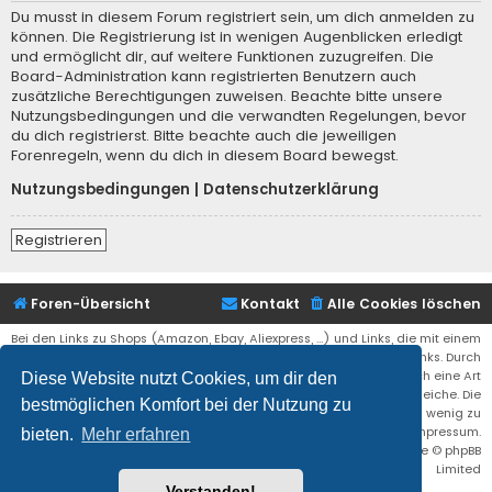
Du musst in diesem Forum registriert sein, um dich anmelden zu
können. Die Registrierung ist in wenigen Augenblicken erledigt
und ermöglicht dir, auf weitere Funktionen zuzugreifen. Die
Board-Administration kann registrierten Benutzern auch
zusätzliche Berechtigungen zuweisen. Beachte bitte unsere
Nutzungsbedingungen und die verwandten Regelungen, bevor
du dich registrierst. Bitte beachte auch die jeweiligen
Forenregeln, wenn du dich in diesem Board bewegst.
Nutzungsbedingungen
|
Datenschutzerklärung
Registrieren
Foren-Übersicht
Kontakt
Alle Cookies löschen
Bei den Links zu Shops (Amazon, Ebay, Aliexpress, ...) und Links, die mit einem
Stern (*) markiert sind, kann es sich um sogenannte Affiliate Links. Durch
den Kauf eines Produktes über einen Affiliate Link erhälte ich eine Art
Diese Website nutzt Cookies, um dir den
Umsatzbeteiligung gutgeschrieben. Für euch bleibt der Preis der gleiche. Die
bestmöglichen Komfort bei der Nutzung zu
Einnahmen helfen die Hostgebühren für diese Webseite ein wenig zu
reduzieren. Siehe auch das Impressum.
bieten.
Mehr erfahren
Flat Style by
Ian Bradley
• Powered by
phpBB
® Forum Software © phpBB
Limited
Verstanden!