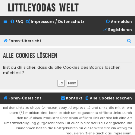
Littleyodas Welt
FAQ
Impressum / Datenschutz
Anmelden
Registrieren
S
Foren-Übersicht
u
Alle Cookies löschen
c
h
Bist du dir sicher, dass du alle Cookies des Boards löschen
e
möchtest?
Foren-Übersicht
Kontakt
Alle Cookies löschen
Bei den Links zu Shops (Amazon, Ebay, Aliexpress, ...) und Links, die mit einem
Stern (*) markiert sind, kann es sich um sogenannte Affiliate Links. Durch
den Kauf eines Produktes über einen Affiliate Link erhälte ich eine Art
Umsatzbeteiligung gutgeschrieben. Für euch bleibt der Preis der gleiche. Die
Einnahmen helfen die Hostgebühren für diese Webseite ein wenig zu
reduzieren. Siehe auch das Impressum.