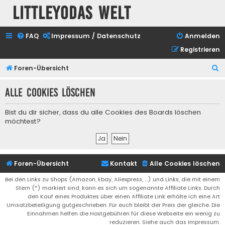
Littleyodas Welt
FAQ
Impressum / Datenschutz
Anmelden
Registrieren
S
Foren-Übersicht
u
Alle Cookies löschen
c
h
Bist du dir sicher, dass du alle Cookies des Boards löschen
e
möchtest?
Foren-Übersicht
Kontakt
Alle Cookies löschen
Bei den Links zu Shops (Amazon, Ebay, Aliexpress, ...) und Links, die mit einem
Stern (*) markiert sind, kann es sich um sogenannte Affiliate Links. Durch
den Kauf eines Produktes über einen Affiliate Link erhälte ich eine Art
Umsatzbeteiligung gutgeschrieben. Für euch bleibt der Preis der gleiche. Die
Einnahmen helfen die Hostgebühren für diese Webseite ein wenig zu
reduzieren. Siehe auch das Impressum.