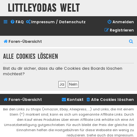
Littleyodas Welt
FAQ
Impressum / Datenschutz
Anmelden
Registrieren
S
Foren-Übersicht
u
Alle Cookies löschen
c
h
Bist du dir sicher, dass du alle Cookies des Boards löschen
e
möchtest?
Foren-Übersicht
Kontakt
Alle Cookies löschen
Bei den Links zu Shops (Amazon, Ebay, Aliexpress, ...) und Links, die mit einem
Stern (*) markiert sind, kann es sich um sogenannte Affiliate Links. Durch
den Kauf eines Produktes über einen Affiliate Link erhälte ich eine Art
Umsatzbeteiligung gutgeschrieben. Für euch bleibt der Preis der gleiche. Die
Einnahmen helfen die Hostgebühren für diese Webseite ein wenig zu
reduzieren. Siehe auch das Impressum.