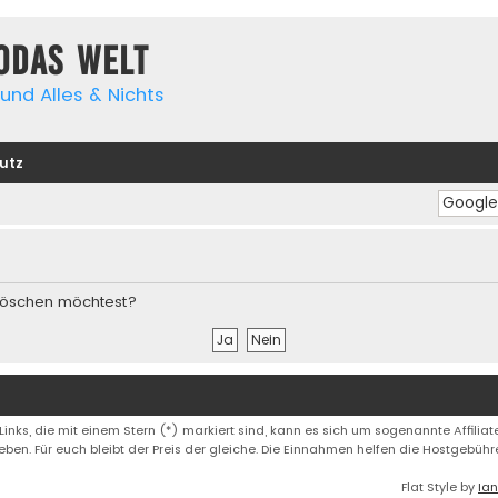
yodas Welt
und Alles & Nichts
utz
s löschen möchtest?
 Links, die mit einem Stern (*) markiert sind, kann es sich um sogenannte Affiliate
eben. Für euch bleibt der Preis der gleiche. Die Einnahmen helfen die Hostgebüh
Flat Style by
Ian