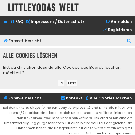
Littleyodas Welt
FAQ
Impressum / Datenschutz
Anmelden
Registrieren
S
Foren-Übersicht
u
Alle Cookies löschen
c
h
Bist du dir sicher, dass du alle Cookies des Boards löschen
e
möchtest?
Foren-Übersicht
Kontakt
Alle Cookies löschen
Bei den Links zu Shops (Amazon, Ebay, Aliexpress, ...) und Links, die mit einem
Stern (*) markiert sind, kann es sich um sogenannte Affiliate Links. Durch
den Kauf eines Produktes über einen Affiliate Link erhälte ich eine Art
Umsatzbeteiligung gutgeschrieben. Für euch bleibt der Preis der gleiche. Die
Einnahmen helfen die Hostgebühren für diese Webseite ein wenig zu
reduzieren. Siehe auch das Impressum.