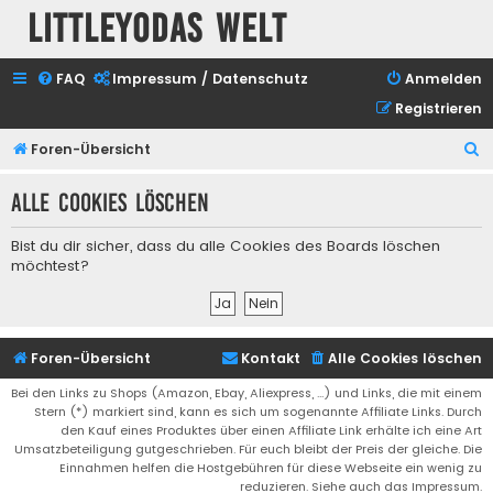
Littleyodas Welt
FAQ
Impressum / Datenschutz
Anmelden
Registrieren
S
Foren-Übersicht
u
Alle Cookies löschen
c
h
Bist du dir sicher, dass du alle Cookies des Boards löschen
e
möchtest?
Foren-Übersicht
Kontakt
Alle Cookies löschen
Bei den Links zu Shops (Amazon, Ebay, Aliexpress, ...) und Links, die mit einem
Stern (*) markiert sind, kann es sich um sogenannte Affiliate Links. Durch
den Kauf eines Produktes über einen Affiliate Link erhälte ich eine Art
Umsatzbeteiligung gutgeschrieben. Für euch bleibt der Preis der gleiche. Die
Einnahmen helfen die Hostgebühren für diese Webseite ein wenig zu
reduzieren. Siehe auch das Impressum.