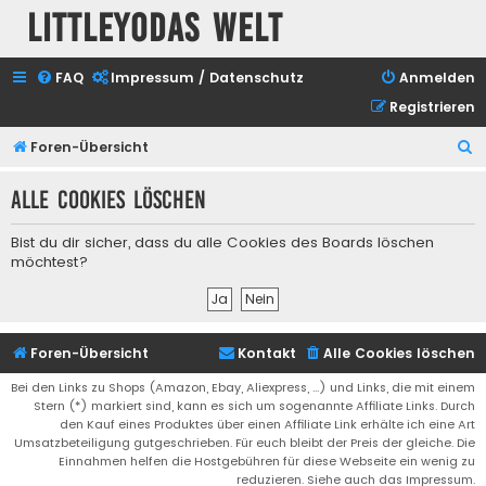
Littleyodas Welt
FAQ
Impressum / Datenschutz
Anmelden
Registrieren
S
Foren-Übersicht
u
Alle Cookies löschen
c
h
Bist du dir sicher, dass du alle Cookies des Boards löschen
e
möchtest?
Foren-Übersicht
Kontakt
Alle Cookies löschen
Bei den Links zu Shops (Amazon, Ebay, Aliexpress, ...) und Links, die mit einem
Stern (*) markiert sind, kann es sich um sogenannte Affiliate Links. Durch
den Kauf eines Produktes über einen Affiliate Link erhälte ich eine Art
Umsatzbeteiligung gutgeschrieben. Für euch bleibt der Preis der gleiche. Die
Einnahmen helfen die Hostgebühren für diese Webseite ein wenig zu
reduzieren. Siehe auch das Impressum.