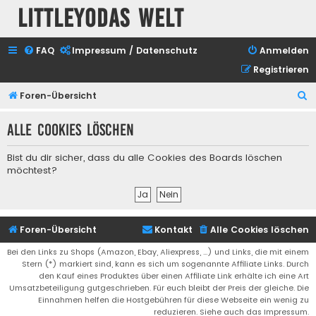
Littleyodas Welt
FAQ
Impressum / Datenschutz
Anmelden
Registrieren
S
Foren-Übersicht
u
Alle Cookies löschen
c
h
Bist du dir sicher, dass du alle Cookies des Boards löschen
e
möchtest?
Foren-Übersicht
Kontakt
Alle Cookies löschen
Bei den Links zu Shops (Amazon, Ebay, Aliexpress, ...) und Links, die mit einem
Stern (*) markiert sind, kann es sich um sogenannte Affiliate Links. Durch
den Kauf eines Produktes über einen Affiliate Link erhälte ich eine Art
Umsatzbeteiligung gutgeschrieben. Für euch bleibt der Preis der gleiche. Die
Einnahmen helfen die Hostgebühren für diese Webseite ein wenig zu
reduzieren. Siehe auch das Impressum.