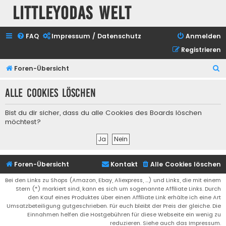
Littleyodas Welt
FAQ
Impressum / Datenschutz
Anmelden
Registrieren
S
Foren-Übersicht
u
Alle Cookies löschen
c
h
Bist du dir sicher, dass du alle Cookies des Boards löschen
e
möchtest?
Foren-Übersicht
Kontakt
Alle Cookies löschen
Bei den Links zu Shops (Amazon, Ebay, Aliexpress, ...) und Links, die mit einem
Stern (*) markiert sind, kann es sich um sogenannte Affiliate Links. Durch
den Kauf eines Produktes über einen Affiliate Link erhälte ich eine Art
Umsatzbeteiligung gutgeschrieben. Für euch bleibt der Preis der gleiche. Die
Einnahmen helfen die Hostgebühren für diese Webseite ein wenig zu
reduzieren. Siehe auch das Impressum.