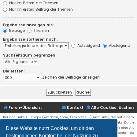
Nur im Betreff der Themen
Nur im ersten Beitrag der Themen
Ergebnisse anzeigen als:
Beiträge
Themen
Ergebnisse sortieren nach:
Aufsteigend
Absteigend
Suchzeitraum begrenzen:
Die ersten:
Zeichen der Beiträge anzeigen
Foren-Übersicht
Kontakt
Alle Cookies löschen
Bei den Links zu Shops (Amazon, Ebay, Aliexpress, ...) und Links, die mit einem
Stern (*) markiert sind, kann es sich um sogenannte Affiliate Links. Durch
den Kauf eines Produktes über einen Affiliate Link erhälte ich eine Art
Diese Website nutzt Cookies, um dir den
Umsatzbeteiligung gutgeschrieben. Für euch bleibt der Preis der gleiche. Die
bestmöglichen Komfort bei der Nutzung zu