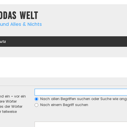
yodas Welt
und Alles & Nichts
utz
nd ein
-
vor ein
Nach allen Begriffen suchen oder Suche wie an
re Wörter
Nach einem Begriff suchen
es der Wörter
 teilweise