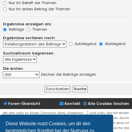
Nur im Betreff der Themen
Nur im ersten Beitrag der Themen
Ergebnisse anzeigen als:
Beiträge
Themen
Ergebnisse sortieren nach:
Aufsteigend
Absteigend
Suchzeitraum begrenzen:
Die ersten:
Zeichen der Beiträge anzeigen
Foren-Übersicht
Kontakt
Alle Cookies löschen
Bei den Links zu Shops (Amazon, Ebay, Aliexpress, ...) und Links, die mit einem
Stern (*) markiert sind, kann es sich um sogenannte Affiliate Links. Durch
den Kauf eines Produktes über einen Affiliate Link erhälte ich eine Art
Diese Website nutzt Cookies, um dir den
Umsatzbeteiligung gutgeschrieben. Für euch bleibt der Preis der gleiche. Die
bestmöglichen Komfort bei der Nutzung zu