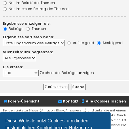
Nur im Betreff der Themen
Nur im ersten Beitrag der Themen
Ergebnisse anzeigen als:
Beiträge
Themen
Ergebnisse sortieren nach:
Aufsteigend
Absteigend
Suchzeitraum begrenzen:
Die ersten:
Zeichen der Beiträge anzeigen
Foren-Übersicht
Kontakt
Alle Cookies löschen
Bei den Links zu Shops (Amazon, Ebay, Aliexpress, ...) und Links, die mit einem
Stern (*) markiert sind, kann es sich um sogenannte Affiliate Links. Durch
den Kauf eines Produktes über einen Affiliate Link erhälte ich eine Art
Diese Website nutzt Cookies, um dir den
Umsatzbeteiligung gutgeschrieben. Für euch bleibt der Preis der gleiche. Die
bestmöglichen Komfort bei der Nutzung zu