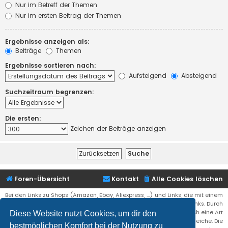
Nur im Betreff der Themen
Nur im ersten Beitrag der Themen
Ergebnisse anzeigen als:
Beiträge
Themen
Ergebnisse sortieren nach:
Aufsteigend
Absteigend
Suchzeitraum begrenzen:
Die ersten:
Zeichen der Beiträge anzeigen
Foren-Übersicht
Kontakt
Alle Cookies löschen
Bei den Links zu Shops (Amazon, Ebay, Aliexpress, ...) und Links, die mit einem
Stern (*) markiert sind, kann es sich um sogenannte Affiliate Links. Durch
den Kauf eines Produktes über einen Affiliate Link erhälte ich eine Art
Diese Website nutzt Cookies, um dir den
Umsatzbeteiligung gutgeschrieben. Für euch bleibt der Preis der gleiche. Die
bestmöglichen Komfort bei der Nutzung zu