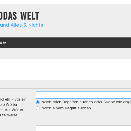
yodas Welt
und Alles & Nichts
utz
nd ein
-
vor ein
Nach allen Begriffen suchen oder Suche wie an
re Wörter
Nach einem Begriff suchen
es der Wörter
 teilweise