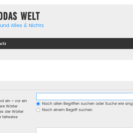
yodas Welt
und Alles & Nichts
utz
nd ein
-
vor ein
Nach allen Begriffen suchen oder Suche wie an
re Wörter
Nach einem Begriff suchen
es der Wörter
 teilweise