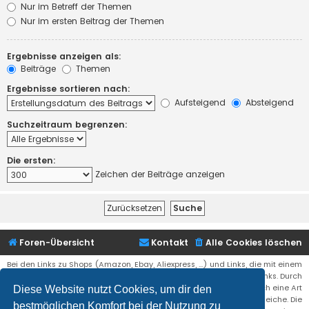
Nur im Betreff der Themen
Nur im ersten Beitrag der Themen
Ergebnisse anzeigen als:
Beiträge
Themen
Ergebnisse sortieren nach:
Aufsteigend
Absteigend
Suchzeitraum begrenzen:
Die ersten:
Zeichen der Beiträge anzeigen
Foren-Übersicht
Kontakt
Alle Cookies löschen
Bei den Links zu Shops (Amazon, Ebay, Aliexpress, ...) und Links, die mit einem
Stern (*) markiert sind, kann es sich um sogenannte Affiliate Links. Durch
den Kauf eines Produktes über einen Affiliate Link erhälte ich eine Art
Diese Website nutzt Cookies, um dir den
Umsatzbeteiligung gutgeschrieben. Für euch bleibt der Preis der gleiche. Die
bestmöglichen Komfort bei der Nutzung zu