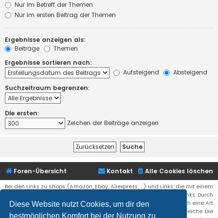
Nur im Betreff der Themen
Nur im ersten Beitrag der Themen
Ergebnisse anzeigen als:
Beiträge
Themen
Ergebnisse sortieren nach:
Aufsteigend
Absteigend
Suchzeitraum begrenzen:
Die ersten:
Zeichen der Beiträge anzeigen
Foren-Übersicht
Kontakt
Alle Cookies löschen
Bei den Links zu Shops (Amazon, Ebay, Aliexpress, ...) und Links, die mit einem
Stern (*) markiert sind, kann es sich um sogenannte Affiliate Links. Durch
den Kauf eines Produktes über einen Affiliate Link erhälte ich eine Art
Diese Website nutzt Cookies, um dir den
Umsatzbeteiligung gutgeschrieben. Für euch bleibt der Preis der gleiche. Die
bestmöglichen Komfort bei der Nutzung zu