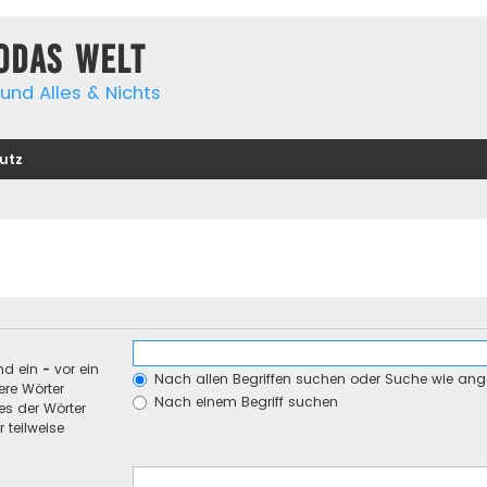
yodas Welt
und Alles & Nichts
utz
nd ein
-
vor ein
Nach allen Begriffen suchen oder Suche wie an
re Wörter
Nach einem Begriff suchen
es der Wörter
 teilweise