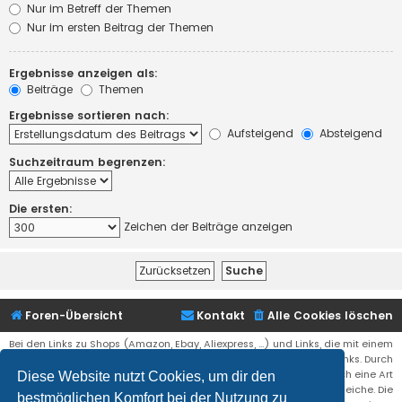
Nur im Betreff der Themen
Nur im ersten Beitrag der Themen
Ergebnisse anzeigen als:
Beiträge
Themen
Ergebnisse sortieren nach:
Aufsteigend
Absteigend
Suchzeitraum begrenzen:
Die ersten:
Zeichen der Beiträge anzeigen
Foren-Übersicht
Kontakt
Alle Cookies löschen
Bei den Links zu Shops (Amazon, Ebay, Aliexpress, ...) und Links, die mit einem
Stern (*) markiert sind, kann es sich um sogenannte Affiliate Links. Durch
den Kauf eines Produktes über einen Affiliate Link erhälte ich eine Art
Diese Website nutzt Cookies, um dir den
Umsatzbeteiligung gutgeschrieben. Für euch bleibt der Preis der gleiche. Die
bestmöglichen Komfort bei der Nutzung zu