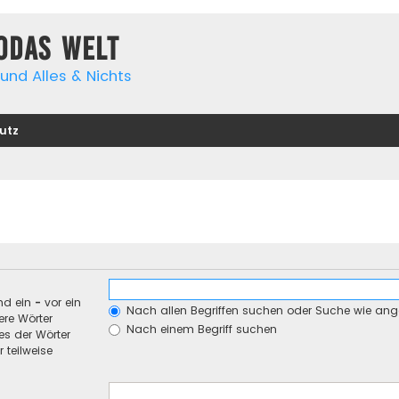
yodas Welt
und Alles & Nichts
utz
nd ein
-
vor ein
Nach allen Begriffen suchen oder Suche wie an
re Wörter
Nach einem Begriff suchen
es der Wörter
 teilweise