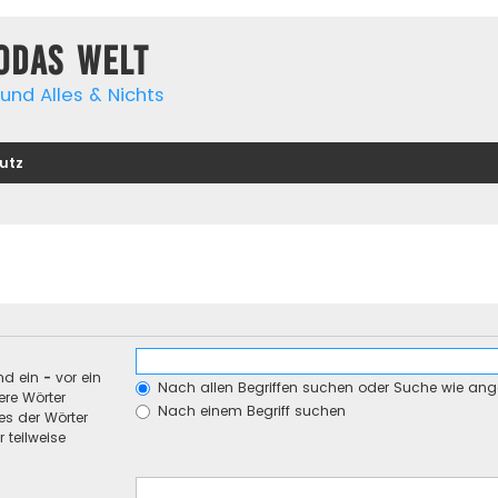
yodas Welt
und Alles & Nichts
utz
nd ein
-
vor ein
Nach allen Begriffen suchen oder Suche wie an
re Wörter
Nach einem Begriff suchen
es der Wörter
 teilweise