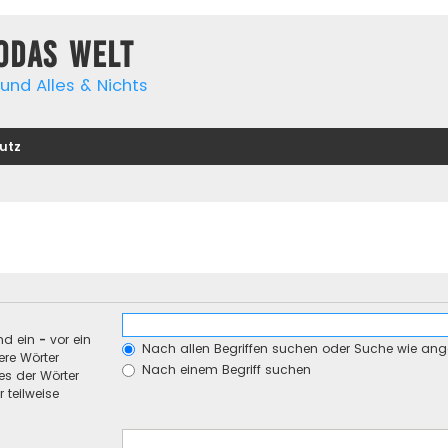
yodas Welt
und Alles & Nichts
utz
nd ein
-
vor ein
Nach allen Begriffen suchen oder Suche wie an
re Wörter
Nach einem Begriff suchen
es der Wörter
 teilweise