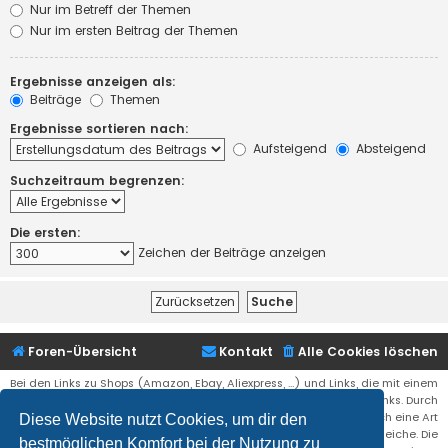
Nur im Betreff der Themen
Nur im ersten Beitrag der Themen
Ergebnisse anzeigen als:
Beiträge
Themen
Ergebnisse sortieren nach:
Aufsteigend
Absteigend
Suchzeitraum begrenzen:
Die ersten:
Zeichen der Beiträge anzeigen
Foren-Übersicht
Kontakt
Alle Cookies löschen
Bei den Links zu Shops (Amazon, Ebay, Aliexpress, ...) und Links, die mit einem
Stern (*) markiert sind, kann es sich um sogenannte Affiliate Links. Durch
den Kauf eines Produktes über einen Affiliate Link erhälte ich eine Art
Diese Website nutzt Cookies, um dir den
Umsatzbeteiligung gutgeschrieben. Für euch bleibt der Preis der gleiche. Die
bestmöglichen Komfort bei der Nutzung zu