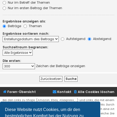
Nur im Betreff der Themen
Nur im ersten Beitrag der Themen
Ergebnisse anzeigen als:
Beiträge
Themen
Ergebnisse sortieren nach:
Aufsteigend
Absteigend
Suchzeitraum begrenzen:
Die ersten:
Zeichen der Beiträge anzeigen
Foren-Übersicht
Kontakt
Alle Cookies löschen
Bei den Links zu Shops (Amazon, Ebay, Aliexpress, ...) und Links, die mit einem
Stern (*) markiert sind, kann es sich um sogenannte Affiliate Links. Durch
den Kauf eines Produktes über einen Affiliate Link erhälte ich eine Art
Diese Website nutzt Cookies, um dir den
Umsatzbeteiligung gutgeschrieben. Für euch bleibt der Preis der gleiche. Die
bestmöglichen Komfort bei der Nutzung zu